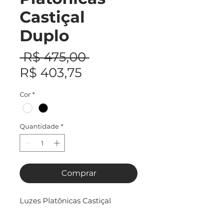
Castiçal
Duplo
Preço
 R$ 475,00 
Preço
normal
R$ 403,75
promocional
Cor
*
Quantidade
*
Comprar
Luzes Platônicas Castiçal